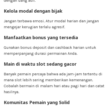
dengan uang asli.
Kelola modal dengan bijak
Jangan terbawa emosi. Atur modal harian dan jangan
mengejar kerugian terlalu agresif.
Manfaatkan bonus yang tersedia
Gunakan bonus deposit dan cashback harian untuk
memperpanjang durasi permainan Anda.
Main di waktu slot sedang gacor
Banyak pemain percaya bahwa ada jam-jam tertentu di
mana slot lebih sering memberikan kemenangan.
Cobalah bermain di malam hari atau pagi hari dan catat
hasilnya.
Komunitas Pemain yang Solid