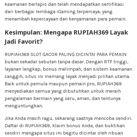
keamanan berlapis dan telah mendapatkan sertifikasi
dari berbagai lembaga iGaming terpercaya, yang
menambah kepercayaan dan kenyamanan para pemain.
Kesimpulan: Mengapa RUPIAH369 Layak
Jadi Favorit?
RUPIAH369 SLOT GACOR PALING DICINTAI PARA PEMAIN
bukan sekadar sebutan tanpa dasar. Dengan RTP tinggi,
layanan lengkap, bonus melimpah, dan sistem keamanan
canggih, situs ini memang layak menjadi pilihan utama.
Baik untuk pemula maupun pemain pro, RUPIAH369
menyediakan semua yang dibutuhkan untuk meraih
pengalaman bermain yang seru, aman, dan tentunya
menguntungkan.
Jika Anda masih ragu, sekarang saatnya mencoba sendiri.
Daftar di RUPIAH369, klaim bonus Anda, dan buktikan
sendiri mengapa situs ini begitu dicintai oleh ribuan