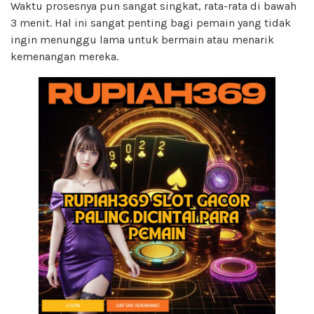
Waktu prosesnya pun sangat singkat, rata-rata di bawah
3 menit. Hal ini sangat penting bagi pemain yang tidak
ingin menunggu lama untuk bermain atau menarik
kemenangan mereka.