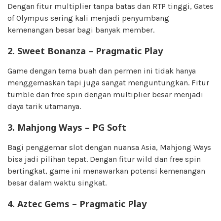
Dengan fitur multiplier tanpa batas dan RTP tinggi, Gates
of Olympus sering kali menjadi penyumbang
kemenangan besar bagi banyak member.
2. Sweet Bonanza – Pragmatic Play
Game dengan tema buah dan permen ini tidak hanya
menggemaskan tapi juga sangat menguntungkan. Fitur
tumble dan free spin dengan multiplier besar menjadi
daya tarik utamanya.
3. Mahjong Ways – PG Soft
Bagi penggemar slot dengan nuansa Asia, Mahjong Ways
bisa jadi pilihan tepat. Dengan fitur wild dan free spin
bertingkat, game ini menawarkan potensi kemenangan
besar dalam waktu singkat.
4. Aztec Gems – Pragmatic Play