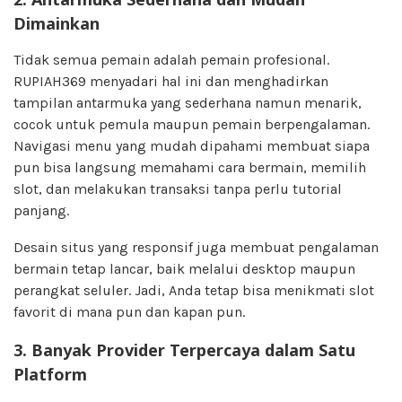
Dimainkan
Tidak semua pemain adalah pemain profesional.
RUPIAH369 menyadari hal ini dan menghadirkan
tampilan antarmuka yang sederhana namun menarik,
cocok untuk pemula maupun pemain berpengalaman.
Navigasi menu yang mudah dipahami membuat siapa
pun bisa langsung memahami cara bermain, memilih
slot, dan melakukan transaksi tanpa perlu tutorial
panjang.
Desain situs yang responsif juga membuat pengalaman
bermain tetap lancar, baik melalui desktop maupun
perangkat seluler. Jadi, Anda tetap bisa menikmati slot
favorit di mana pun dan kapan pun.
3. Banyak Provider Terpercaya dalam Satu
Platform