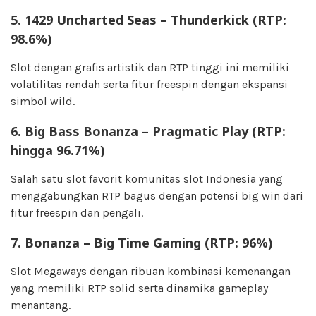
5.
1429 Uncharted Seas – Thunderkick (RTP:
98.6%)
Slot dengan grafis artistik dan RTP tinggi ini memiliki
volatilitas rendah serta fitur freespin dengan ekspansi
simbol wild.
6.
Big Bass Bonanza – Pragmatic Play (RTP:
hingga 96.71%)
Salah satu slot favorit komunitas slot Indonesia yang
menggabungkan RTP bagus dengan potensi big win dari
fitur freespin dan pengali.
7.
Bonanza – Big Time Gaming (RTP: 96%)
Slot Megaways dengan ribuan kombinasi kemenangan
yang memiliki RTP solid serta dinamika gameplay
menantang.