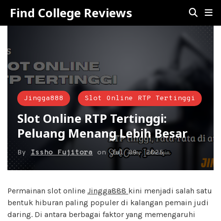
Find College Reviews
Jingga888
Slot Online RTP Tertinggi
Slot Online RTP Tertinggi:
Peluang Menang Lebih Besar
By
Issho Fujitora
on
Jul 09, 2025
Permainan slot online
Jingga888
kini menjadi salah satu
bentuk hiburan paling populer di kalangan pemain judi
daring. Di antara berbagai faktor yang memengaruhi