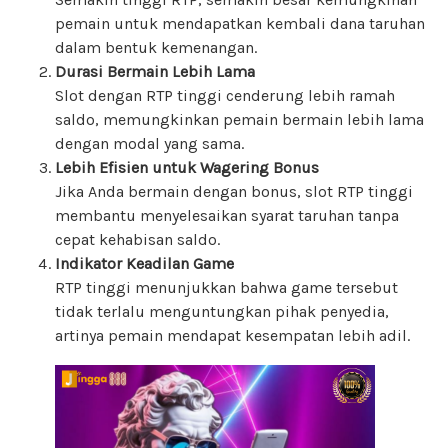
pemain untuk mendapatkan kembali dana taruhan
dalam bentuk kemenangan.
Durasi Bermain Lebih Lama
Slot dengan RTP tinggi cenderung lebih ramah
saldo, memungkinkan pemain bermain lebih lama
dengan modal yang sama.
Lebih Efisien untuk Wagering Bonus
Jika Anda bermain dengan bonus, slot RTP tinggi
membantu menyelesaikan syarat taruhan tanpa
cepat kehabisan saldo.
Indikator Keadilan Game
RTP tinggi menunjukkan bahwa game tersebut
tidak terlalu menguntungkan pihak penyedia,
artinya pemain mendapat kesempatan lebih adil.