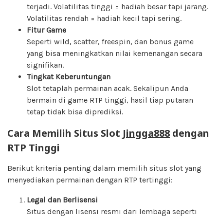
terjadi. Volatilitas tinggi = hadiah besar tapi jarang.
Volatilitas rendah = hadiah kecil tapi sering.
Fitur Game
Seperti wild, scatter, freespin, dan bonus game
yang bisa meningkatkan nilai kemenangan secara
signifikan.
Tingkat Keberuntungan
Slot tetaplah permainan acak. Sekalipun Anda
bermain di game RTP tinggi, hasil tiap putaran
tetap tidak bisa diprediksi.
Cara Memilih Situs Slot
Jingga888
dengan
RTP Tinggi
Berikut kriteria penting dalam memilih situs slot yang
menyediakan permainan dengan RTP tertinggi:
Legal dan Berlisensi
Situs dengan lisensi resmi dari lembaga seperti