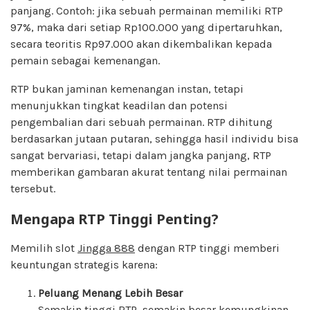
panjang. Contoh: jika sebuah permainan memiliki RTP
97%, maka dari setiap Rp100.000 yang dipertaruhkan,
secara teoritis Rp97.000 akan dikembalikan kepada
pemain sebagai kemenangan.
RTP bukan jaminan kemenangan instan, tetapi
menunjukkan tingkat keadilan dan potensi
pengembalian dari sebuah permainan. RTP dihitung
berdasarkan jutaan putaran, sehingga hasil individu bisa
sangat bervariasi, tetapi dalam jangka panjang, RTP
memberikan gambaran akurat tentang nilai permainan
tersebut.
Mengapa RTP Tinggi Penting?
Memilih slot
Jingga 888
dengan RTP tinggi memberi
keuntungan strategis karena:
Peluang Menang Lebih Besar
Semakin tinggi RTP, semakin besar kemungkinan