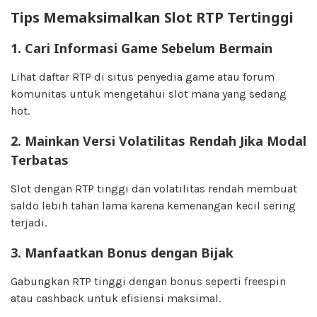
Tips Memaksimalkan Slot RTP Tertinggi
1.
Cari Informasi Game Sebelum Bermain
Lihat daftar RTP di situs penyedia game atau forum
komunitas untuk mengetahui slot mana yang sedang
hot.
2.
Mainkan Versi Volatilitas Rendah Jika Modal
Terbatas
Slot dengan RTP tinggi dan volatilitas rendah membuat
saldo lebih tahan lama karena kemenangan kecil sering
terjadi.
3.
Manfaatkan Bonus dengan Bijak
Gabungkan RTP tinggi dengan bonus seperti freespin
atau cashback untuk efisiensi maksimal.