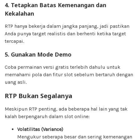
4.
Tetapkan Batas Kemenangan dan
Kekalahan
RTP hanya bekerja dalam jangka panjang, jadi pastikan
Anda punya target realistis dan berhenti ketika target
tercapai.
5.
Gunakan Mode Demo
Coba permainan versi gratis terlebih dahulu untuk
memahami pola dan fitur slot sebelum bertaruh dengan
uang asli.
RTP Bukan Segalanya
Meskipun RTP penting, ada beberapa hal lain yang tak
kalah berpengaruh dalam slot online:
Volatilitas (Variance)
Mengukur seberapa besar dan sering kemenangan