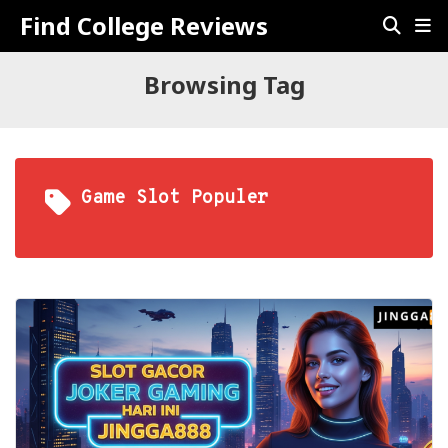
Find College Reviews
Browsing Tag
Game Slot Populer