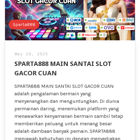
Sparta888
May 10, 2025
SPARTA888 MAIN SANTAI SLOT
GACOR CUAN
SPARTA888 MAIN SANTAI SLOT GACOR CUAN
adalah pengalaman bermain yang
menyenangkan dan menguntungkan. Di dunia
permainan daring, menemukan platform yang
menawarkan kenyamanan bermain sambil tetap
memberikan peluang untuk menang besar
adalah dambaan banyak pemain. SPARTA888
menjawab kebutuhan ini dengan menyediakan