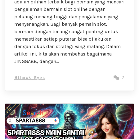
adalah pilihan terbaik bagi pemain yang mencari
pengalaman bermain slot online dengan
peluang menang tinggi dan pengalaman yang
menyenangkan. Bagi banyak pemain slot,
bermain dengan tenang sangat penting untuk
memastikan setiap putaran bisa dilakukan
dengan fokus dan strategi yang matang. Dalam
artikel ini, kita akan membahas bagaimana
JINGGA88, dengan…
Mihawk Eyes
2