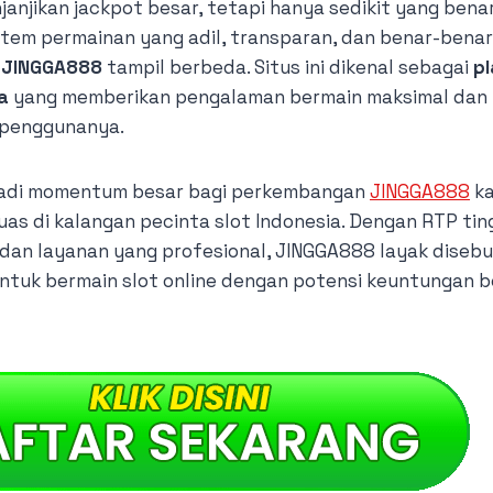
janjikan jackpot besar, tetapi hanya sedikit yang bena
stem permainan yang adil, transparan, dan benar-ben
h
JINGGA888
tampil berbeda. Situs ini dikenal sebagai
pl
a
yang memberikan pengalaman bermain maksimal dan 
 penggunanya.
adi momentum besar bagi perkembangan
JINGGA888
ka
uas di kalangan pecinta slot Indonesia. Dengan RTP tin
dan layanan yang profesional, JINGGA888 layak disebu
ntuk bermain slot online dengan potensi keuntungan b