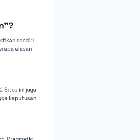
n”?
tikan sendiri
erapa alasan
Situs ini juga
ngga keputusan
rti Pragmatic