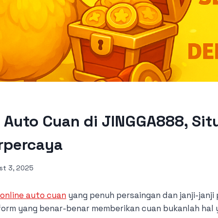
 Auto Cuan di JINGGA888, Situ
erpercaya
st 3, 2025
 online auto cuan
yang penuh persaingan dan janji-janji 
orm yang benar-benar memberikan cuan bukanlah hal 