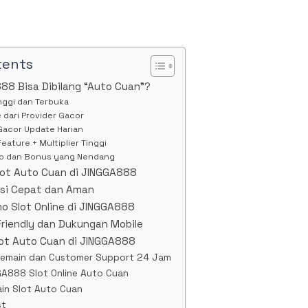
tents
88 Bisa Dibilang “Auto Cuan”?
inggi dan Terbuka
 dari Provider Gacor
 Gacor Update Harian
eature + Multiplier Tinggi
mo dan Bonus yang Nendang
ot Auto Cuan di JINGGA888
si Cepat dan Aman
o Slot Online di JINGGA888
Friendly dan Dukungan Mobile
lot Auto Cuan di JINGGA888
Pemain dan Customer Support 24 Jam
GA888 Slot Online Auto Cuan
in Slot Auto Cuan
st