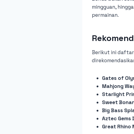
mingguan, hingga 
permainan.
Rekomenda
Berikut ini daft
direkomendasikan
Gates of Ol
Mahjong Way
Starlight Pr
Sweet Bona
Big Bass Spl
Aztec Gems 
Great Rhino