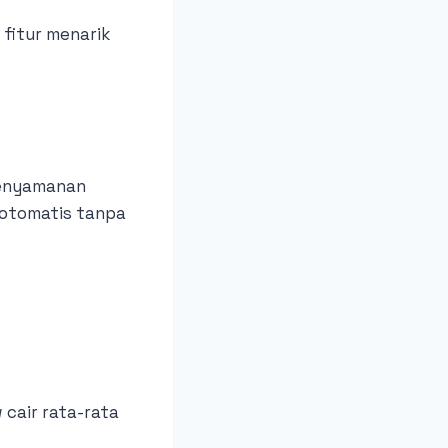
 fitur menarik
kenyamanan
 otomatis tanpa
cair rata-rata