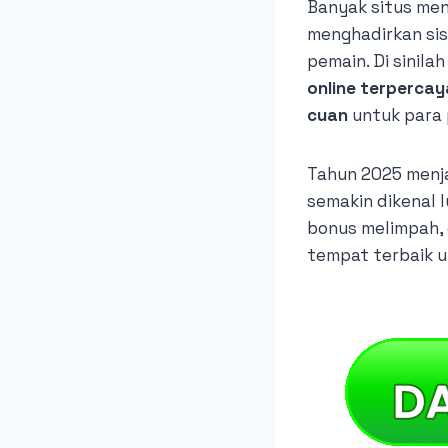
Banyak situs men
menghadirkan si
pemain. Di sinila
online terpercay
cuan
untuk para
Tahun 2025 menj
semakin dikenal l
bonus melimpah, 
tempat terbaik u