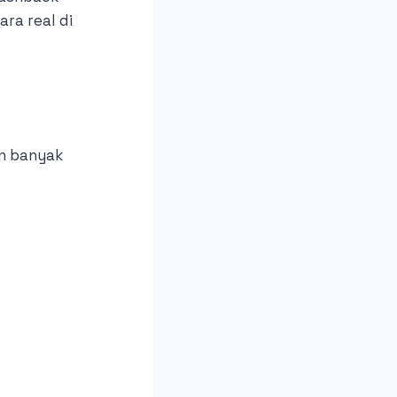
ara real di
an banyak